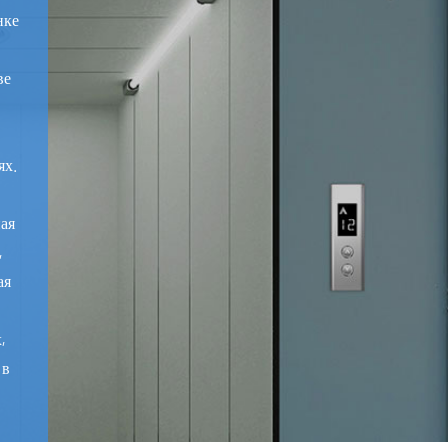
нке
ве
ях.
ная
,
ая
,
 в