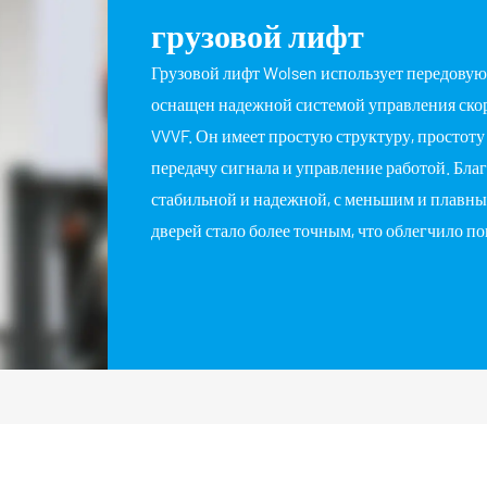
грузовой лифт
Грузовой лифт Wolsen использует передову
оснащен надежной системой управления скор
VVVF. Он имеет простую структуру, простот
передачу сигнала и управление работой. Благ
стабильной и надежной, с меньшим и плавны
дверей стало более точным, что облегчило по