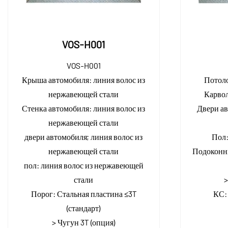
VOS-H001
VOS-H001
Крыша автомобиля:
линия волос из
Потол
нержавеющей стали
Карво
Стенка автомобиля:
линия волос из
Двери а
нержавеющей стали
двери автомобиля;
линия волос из
Пол
нержавеющей стали
Подоконн
пол:
линия волос из нержавеющей
стали
>
Порог:
Стальная пластина ≤3T
КС
(стандарт)
> Чугун 3T (опция)