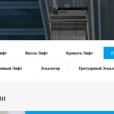
ифт
Вилла Лифт
Кровать Лифт
Г
онный Лифт
Эскалатор
Тротуарный Эскал
ли